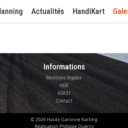
lanning
Actualités
HandiKart
Gale
Informations
Mentions légales
HGK
ASK31
Contact
© 2026 Haute Garonne Karting
Réalisation Philippe Quercy