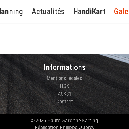
lanning
Actualités
HandiKart
Gale
Informations
Mentions légales
HGK
ASK31
Contact
© 2026 Haute Garonne Karting
Réalisation Philippe Quercy