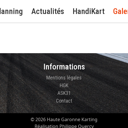
lanning
Actualités
HandiKart
Gale
Informations
Mentions légales
HGK
ASK31
Contact
© 2026 Haute Garonne Karting
Réalisation Philippe Quercy